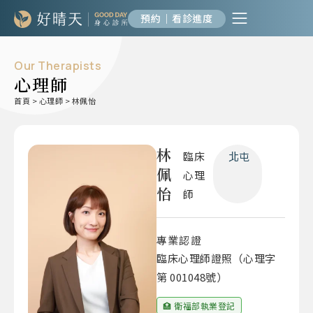
預約｜看診進度
Our Therapists
心理師
首頁
>
心理師
>
林佩怡
林
臨床
北屯
佩
心理
怡
師
專業認證
臨床心理師證照（心理字
第 001048號）
🏥 衛福部執業登記