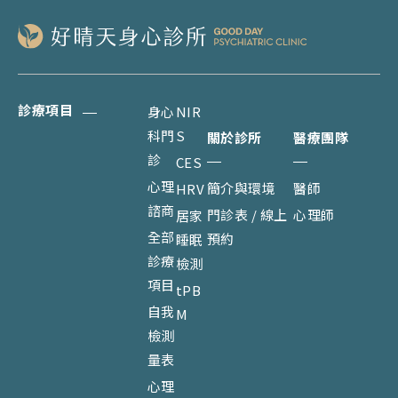
診療項目
身心
NIR
科門
S
關於診所
醫療團隊
診
CES
心理
簡介與環境
醫師
HRV
諮商
門診表 / 線上
心理師
居家
全部
預約
睡眠
診療
檢測
項目
tPB
自我
M
檢測
量表
心理