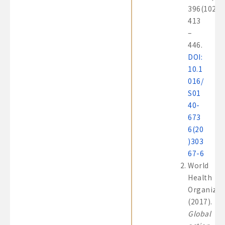
396(10248
413
–
446.
DOI:
10.1
016/
S01
40-
673
6(20
)303
67-6
World
Health
Organizat
(2017).
Global