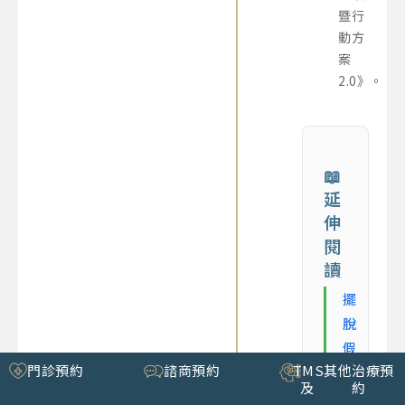
暨行
動方
案
2.0》。
📖
延
伸
閱
讀
擺
脫
假
門診預約
諮商預約
TMS
其他治療預
性
及
約
失