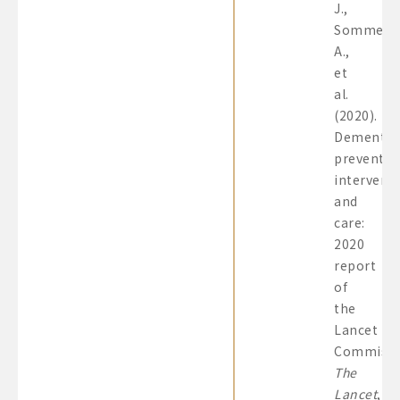
J.,
Sommerla
A.,
et
al.
(2020).
Dementia
preventio
interventi
and
care:
2020
report
of
the
Lancet
Commissi
The
Lancet
,