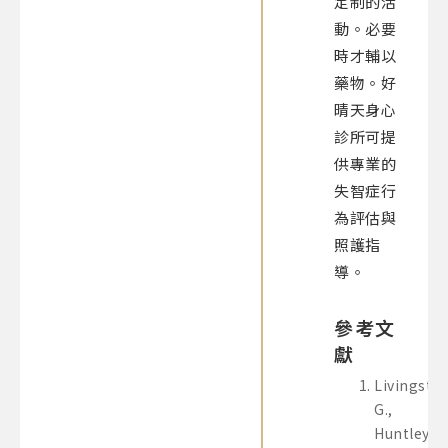
定制的活
動。必要
時才輔以
藥物。好
晴天身心
診所可提
供專業的
失智症行
為評估與
照護指
導。
參考文
獻
Livingsto
G.,
Huntley,