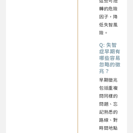
這些可扭
轉的危險
因子，降
低失智風
險。
Q: 失智
症早期有
哪些容易
忽略的徵
兆？
早期徵兆
包括重複
問同樣的
問題、忘
記熟悉的
路線、對
時間地點