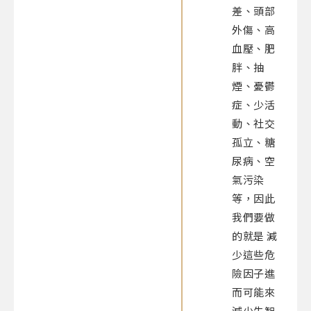
差、頭部
外傷、高
血壓、肥
胖、抽
煙、憂鬱
症、少活
動、社交
孤立、糖
尿病、空
氣污染
等，因此
我們要做
的就是 減
少這些危
險因子進
而可能來
減少失智