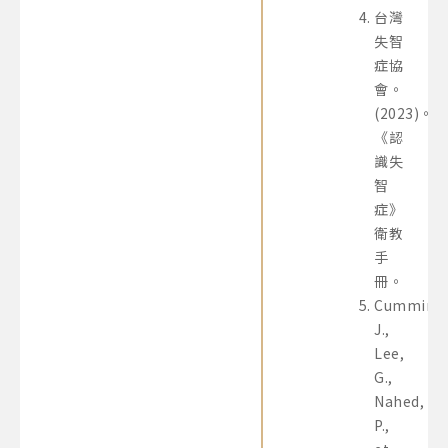
台灣
失智
症協
會。
(2023)。
《認
識失
智
症》
衛教
手
冊。
Cummings
J.,
Lee,
G.,
Nahed,
P.,