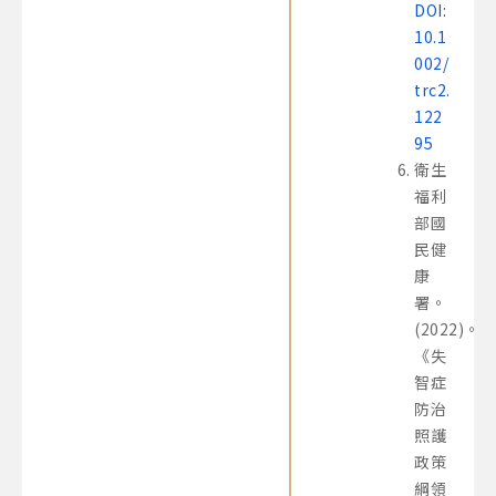
DOI:
10.1
002/
trc2.
122
95
衛生
福利
部國
民健
康
署。
(2022)。
《失
智症
防治
照護
政策
綱領