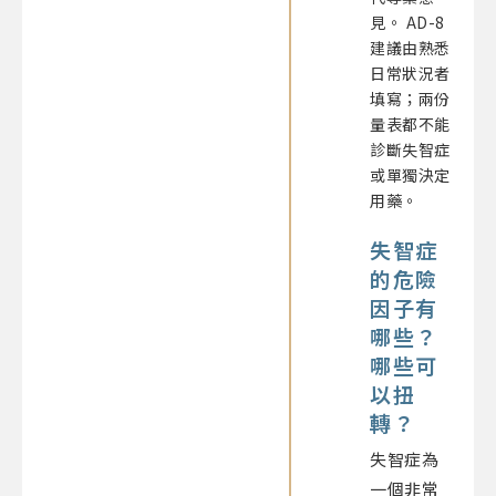
見。 AD-8
建議由熟悉
日常狀況者
填寫；兩份
量表都不能
診斷失智症
或單獨決定
用藥。
失智症
的危險
因子有
哪些？
哪些可
以扭
轉？
失智症為
一個非常