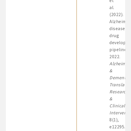
et
al.
(2022).
Alzheime
disease
drug
developm
pipeline:
2022.
Alzheime
&
Dementia:
Translatio
Research
&
Clinical
Interventi
8(1),
e12295.