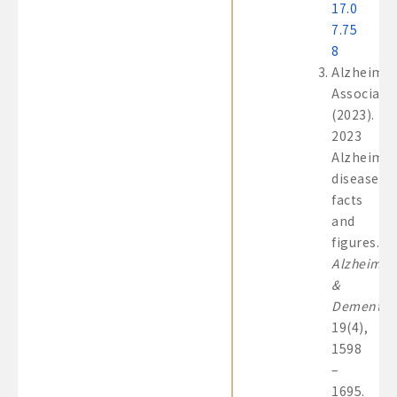
17.0
7.75
8
Alzheime
Associatio
(2023).
2023
Alzheime
disease
facts
and
figures.
Alzheime
&
Dementia
,
19(4),
1598
–
1695.