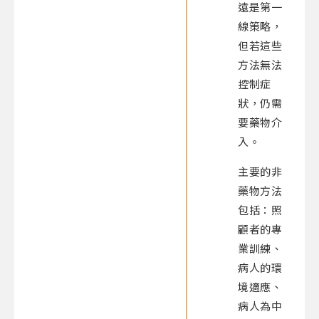
遠是第一
線策略，
但若這些
方法無法
控制症
狀，仍需
要藥物介
入。
主要的非
藥物方法
包括：照
顧者的專
業訓練、
病人的環
境適應、
病人為中