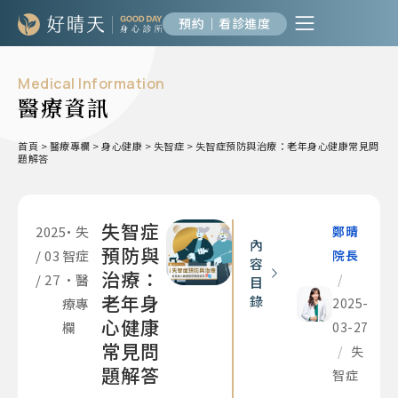
預約｜看診進度
Medical Information
醫療資訊
首頁
>
醫療專欄
>
身心健康
>
失智症
>
失智症預防與治療：老年身心健康常見問
題解答
失智症
2025
•
失
鄭晴
內
預防與
/ 03
智症
院長
容
治療：
/ 27
•
醫
/
目
老年身
錄
療專
2025-
心健康
欄
03-27
常見問
/
失
題解答
智症