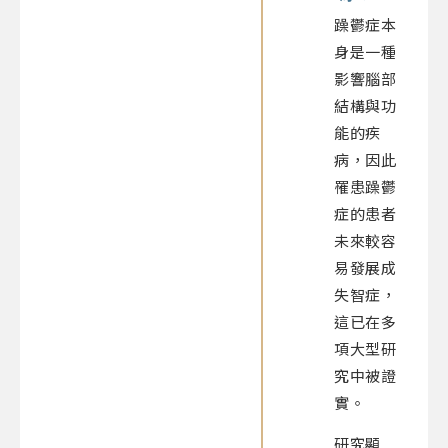
躁鬱症本
身是一種
影響腦部
結構與功
能的疾
病，因此
罹患躁鬱
症的患者
未來較容
易發展成
失智症，
這已在多
項大型研
究中被證
實。
研究顯