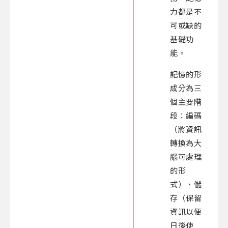
力都是不
可或缺的
基礎功
能。
記憶的形
成分為三
個主要階
段：編碼
（將資訊
轉換為大
腦可處理
的形
式）、儲
存（保留
資訊以便
日後使