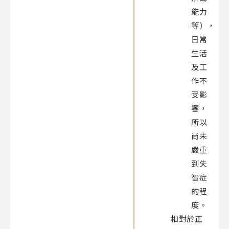
能力
等），
日常
生活
及工
作不
受影
響，
所以
尚未
嚴重
到失
智症
的程
度。
相對於正