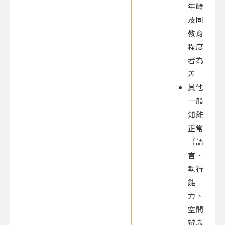
年齡
及同
教育
程度
者為
差
其他
一般
知能
正常
（語
言、
執行
能
力、
空間
辨識