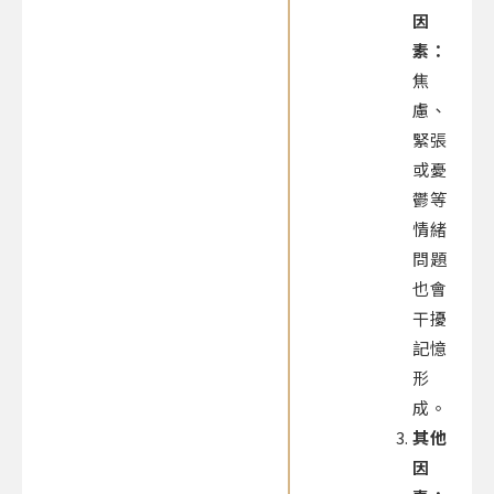
因
素：
焦
慮、
緊張
或憂
鬱等
情緒
問題
也會
干擾
記憶
形
成。
其他
因