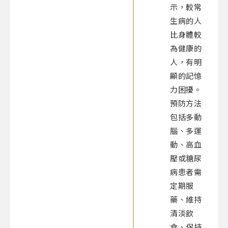
示，較常
生病的人
比身體較
為健康的
人，有明
顯的記憶
力困擾。
預防方法
包括多動
腦、多運
動、高血
壓或糖尿
病患者需
定期服
藥、維持
清淡飲
食、保持