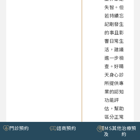
失智。但
若持續忘
記剛發生
的事且影
響日常生
活，建議
進一步檢
查。好晴
天身心診
所提供專
業的認知
功能評
估，幫助
區分正常
老化與輕
門診預約
諮商預約
TMS
其他治療預
度知能減
及
約