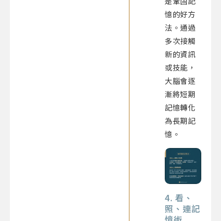
是鞏固記
憶的好方
法。通過
多次接觸
新的資訊
或技能，
大腦會逐
漸將短期
記憶轉化
為長期記
憶。
4. 看、
照、連記
憶術