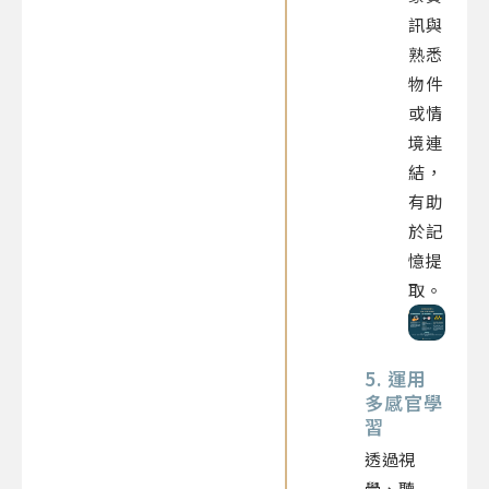
訊與
熟悉
物件
或情
境連
結，
有助
於記
憶提
取。
5. 運用
多感官學
習
透過視
覺、聽