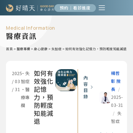
預約｜看診進度
Medical Information
醫療資訊
首頁
>
醫療專欄
>
身心健康
>
失智症
>
如何有效強化記憶力，預防輕度知能減退
如何有
2025
•
失
楊哲
內
效強化
/ 03
智症
彰 院
容
記憶
/ 31
•
醫
長
/
目
力，預
錄
療專
2025-
防輕度
欄
03-31
知能減
/
失
退
智症