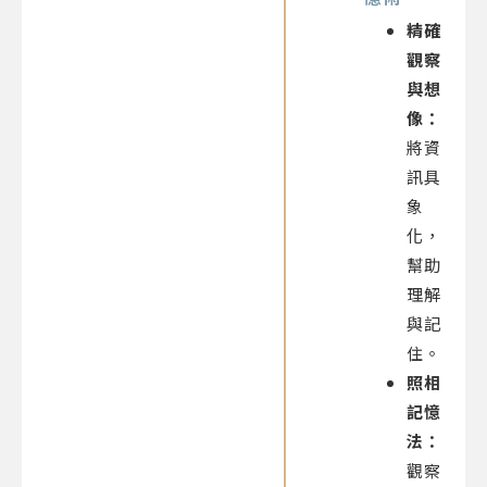
精確
觀察
與想
像：
將資
訊具
象
化，
幫助
理解
與記
住。
照相
記憶
法：
觀察