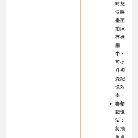
時想
像將
畫面
拍照
存進
腦
中，
可提
升視
覺記
憶效
率。
聯想
記憶
法：
將抽
象資