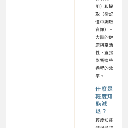
用）和提
取（從記
憶中調取
資訊）。
大腦的健
康與靈活
性，直接
影響這些
過程的效
率。
什麼是
輕度知
能減
退？
輕度知能
減退是指