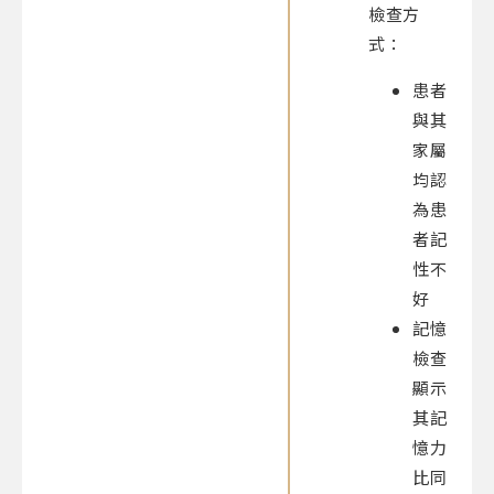
檢查方
式：
患者
與其
家屬
均認
為患
者記
性不
好
記憶
檢查
顯示
其記
憶力
比同