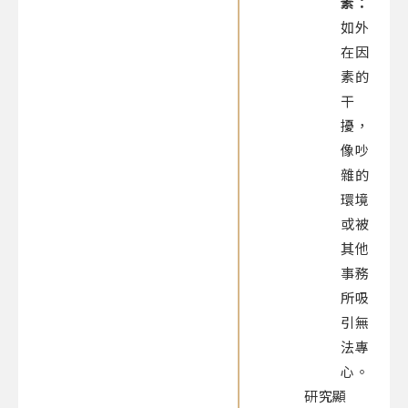
素：
如外
在因
素的
干
擾，
像吵
雜的
環境
或被
其他
事務
所吸
引無
法專
心。
研究顯