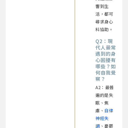
響到生
活，都可
尋求身心
科協助。
Q2：現
代人最常
遇到的身
心困擾有
哪些？如
何自我覺
察？
A2：最普
遍的是失
眠、焦
慮、
自律
神經失
調
、憂鬱