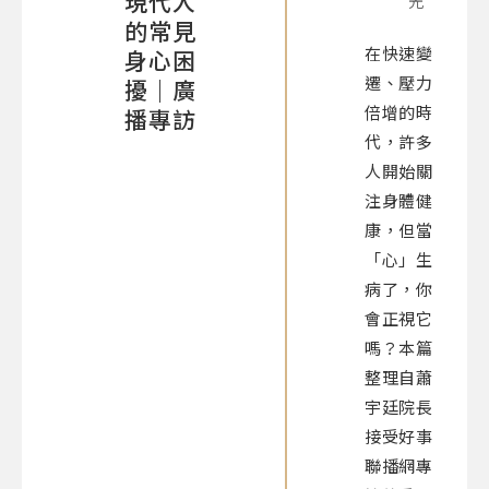
現代人
光
的常見
在快速變
身心困
遷、壓力
擾｜廣
倍增的時
播專訪
代，許多
人開始關
注身體健
康，但當
「心」生
病了，你
會正視它
嗎？本篇
整理自蕭
宇廷院長
接受好事
聯播網專