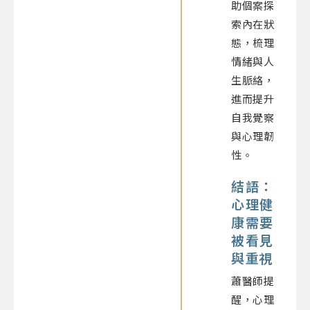
助個案探
索內在狀
態，梳理
情緒與人
生脈絡，
進而提升
自我覺察
與心理韌
性。
結語：
心理健
康需要
被看見
與重視
蕭醫師提
醒，心理