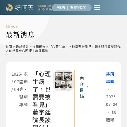
預約｜看診進度
News
最新消息
首頁
>
最新消息
>
媒體曝光
>
「心理生病了，也需要被看見」蕭宇廷院長談現代
人的常見身心困擾｜廣播專訪
「心理
2025
•
媒
診所
內
生病
/ 07
體曝
編輯
容
了，也
/ 04
光
•
/
目
需要被
錄
醫療
2025-
看見」
專欄
07-04
蕭宇廷
/
媒
院長談
體曝