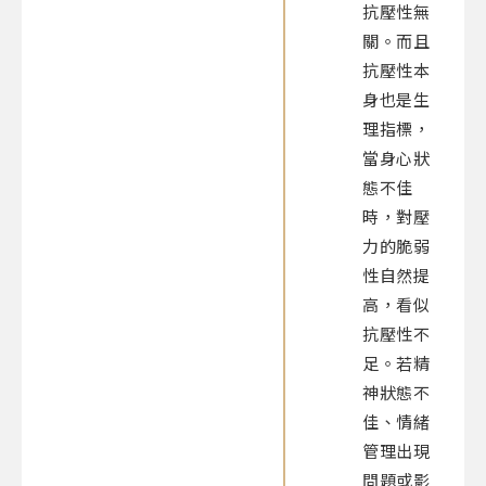
抗壓性無
關。而且
抗壓性本
身也是生
理指標，
當身心狀
態不佳
時，對壓
力的脆弱
性自然提
高，看似
抗壓性不
足。若精
神狀態不
佳、情緒
管理出現
問題或影