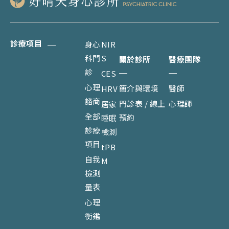
診療項目
身心
NIR
科門
S
關於診所
醫療團隊
診
CES
心理
簡介與環境
醫師
HRV
諮商
門診表 / 線上
心理師
居家
全部
預約
睡眠
診療
檢測
項目
tPB
自我
M
檢測
量表
心理
衡鑑