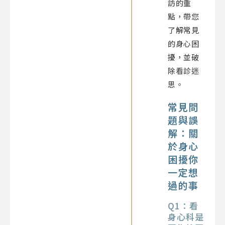
訪的重
點，帶您
了解常見
的身心困
擾，並破
除看診迷
思。
常見問
題與誤
解：關
於身心
困擾你
一定想
過的事
Q1：看
身心科是