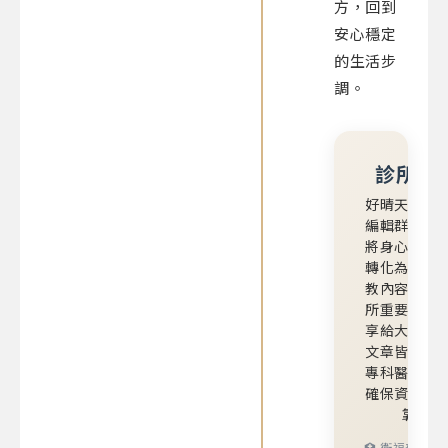
方，回到
安心穩定
的生活步
調。
診所編
好晴天身心
編輯群，致
將身心醫學
轉化為易懂
教內容，並
所重要大小
享給大家。
文章皆經由
專科醫師審
確保資訊正
靠。
🏥 衛福部執業