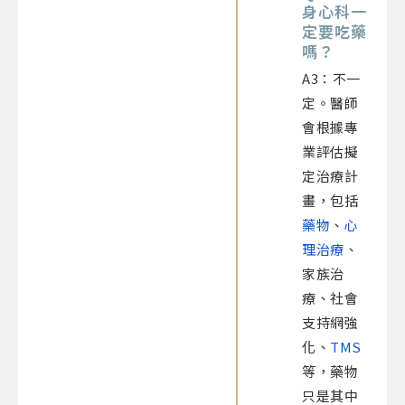
身心科一
定要吃藥
嗎？
A3：不一
定。醫師
會根據專
業評估擬
定治療計
畫，包括
藥物
、
心
理治療
、
家族治
療、社會
支持網強
化、
TMS
等，藥物
只是其中