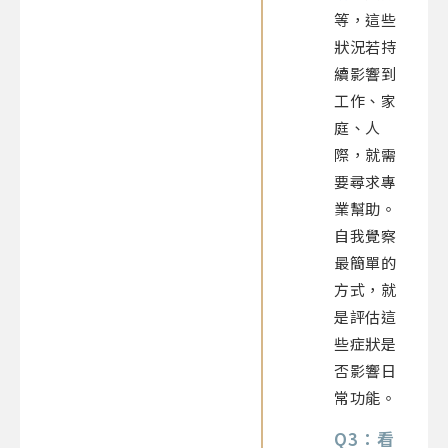
等，這些
狀況若持
續影響到
工作、家
庭、人
際，就需
要尋求專
業幫助。
自我覺察
最簡單的
方式，就
是評估這
些症狀是
否影響日
常功能。
Q3：看