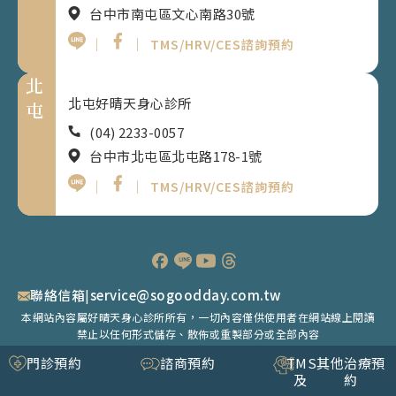
台中市南屯區文心南路30號
｜
｜
TMS/HRV/CES諮詢預約
北
北屯好晴天身心診所
屯
(04) 2233-0057
台中市北屯區北屯路178-1號
｜
｜
TMS/HRV/CES諮詢預約
聯絡信箱
|
service@sogoodday.com.tw
本網站內容屬好晴天身心診所所有，一切內容僅供使用者在網站線上閱讀
禁止以任何形式儲存、散佈或重製部分或全部內容
©Good Day Psychiatric Clinic. All rights reserved.｜
隱私權政策
門診預約
諮商預約
TMS
其他治療預
及
約