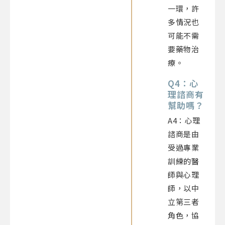
一環，許
多情況也
可能不需
要藥物治
療。
Q4：心
理諮商有
幫助嗎？
A4：心理
諮商是由
受過專業
訓練的醫
師與心理
師，以中
立第三者
角色，協