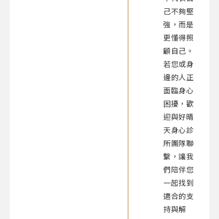
己不夠堅
強，而是
更懂得照
顧自己。
若您或身
邊的人正
面臨身心
困擾，歡
迎與好晴
天身心診
所團隊聯
繫，讓我
們陪伴您
一起找到
適合的支
持與解