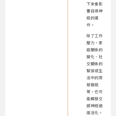
下來會影
響自律神
經的運
作。
除了工作
壓力，家
庭關係的
變化、社
交關係的
緊張或生
活中的突
發變故
等，也可
能觸發交
感神經過
度活化。