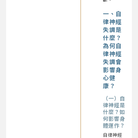
一、
自
律神經
失調是
什麼
？
為何
自
律神經
失調
會
影響身
心健
康？
（一）
自
律神經是
什麼
？如
何影響身
體運作？
自律神經