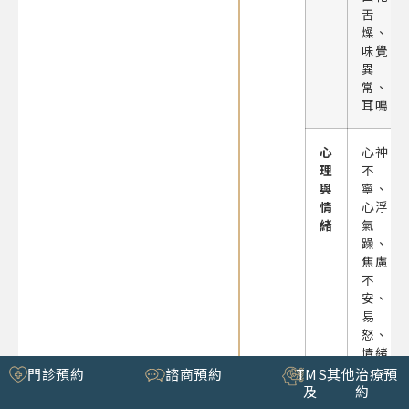
舌
燥、
味覺
異
常、
耳鳴
心
心神
理
不
與
寧、
情
心浮
緒
氣
躁、
焦慮
不
安、
易
怒、
情緒
不穩
門診預約
諮商預約
TMS
其他治療預
定、
及
約
記憶