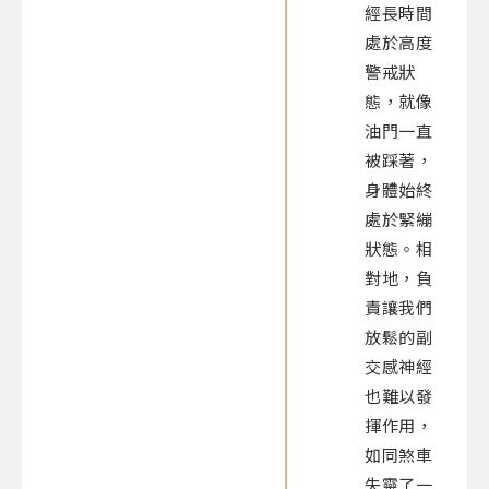
經長時間
處於高度
警戒狀
態，就像
油門一直
被踩著，
身體始終
處於緊繃
狀態。相
對地，負
責讓我們
放鬆的副
交感神經
也難以發
揮作用，
如同煞車
失靈了一