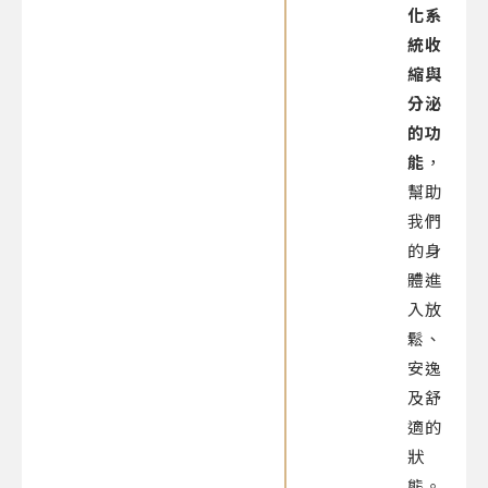
化系
統收
縮與
分泌
的功
能
，
幫助
我們
的身
體進
入放
鬆、
安逸
及舒
適的
狀
態。