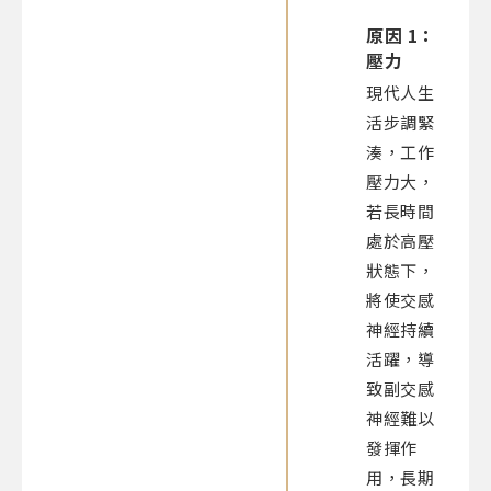
原因 1：
壓力
現代人生
活步調緊
湊，工作
壓力大，
若長時間
處於高壓
狀態下，
將使交感
神經持續
活躍，導
致副交感
神經難以
發揮作
用，長期