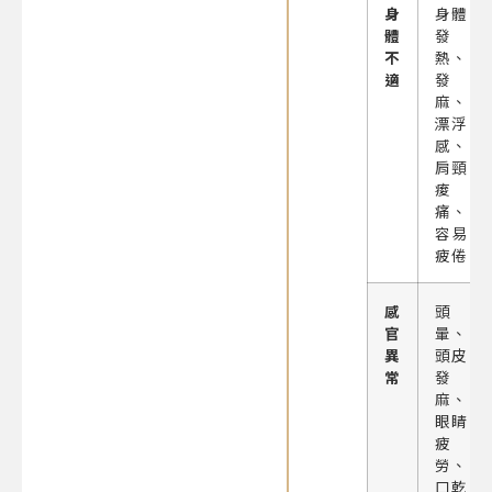
身
身體
體
發
不
熱、
適
發
麻、
漂浮
感、
肩頸
痠
痛、
容易
疲倦
感
頭
官
暈、
異
頭皮
常
發
麻、
眼睛
疲
勞、
口乾