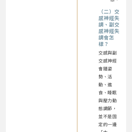
（二）
交
感神經失
調
、
副交
感神經失
調
會怎
樣？
交感與副
交感神經
會隨姿
勢、活
動、進
食、睡眠
與壓力動
態調節，
並不是固
定的一邊