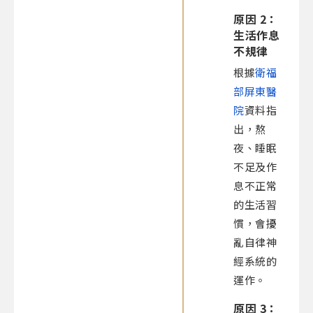
原因 2：
生活作息
不規律
根據
衛福
部屏東醫
院
資料指
出，熬
夜、睡眠
不足及作
息不正常
的生活習
慣，會擾
亂自律神
經系統的
運作。
原因 3：