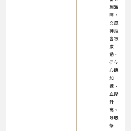
刺激
時，
交感
神經
會被
啟
動。
促使
心跳
加
速、
血壓
升
高、
呼吸
急