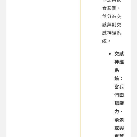
食影響
，
並分為交
感與副交
感神經系
統
。
交感
神經
系
統
：
當我
們
面
臨壓
力、
緊張
或興
奮等