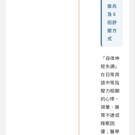
徵兆
及 6
招舒
壓方
式
「自律神
經失調」
在日常用
語中常指
壓力相關
的心悸、
頭暈、腸
胃不適或
睡眠困
擾；醫學