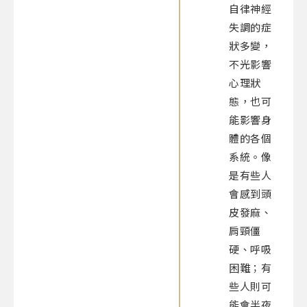
自律神經
失調的症
狀多變，
不光影響
心理狀
態，也
可
能影響身
體的各個
系統。像
是有些人
會感到頭
皮發麻、
肩頸僵
硬、呼吸
困難；有
些人則可
能會半夜