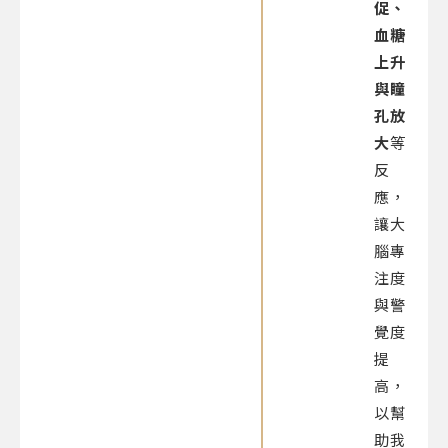
促、
血糖
上升
與瞳
孔放
大
等
反
應，
讓大
腦專
注度
與警
覺度
提
高，
以幫
助我