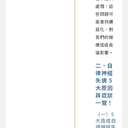
處理，這
些問題可
能會持續
惡化，對
我們的健
康造成
長
遠
影響。
二、自
律神經
失調 5
大原因
與症狀
一覽！
（一）5
大造成自
律神經失