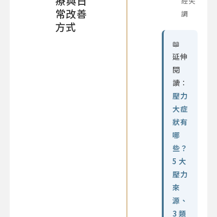
療與日
經失
常改善
調
方式
📖
延伸
閱
讀：
壓力
大症
狀有
哪
些？
5 大
壓力
來
源、
3 類