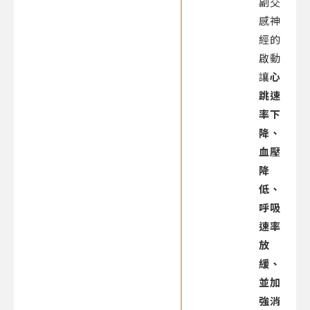
副交
感神
經的
啟動
讓
心
跳速
率下
降、
血壓
降
低、
呼吸
速率
放
緩、
並加
強消