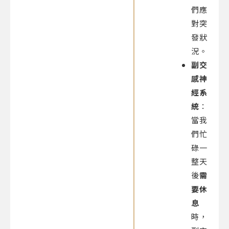
們應
對突
發狀
況。
副交
感神
經系
統
：
當我
們忙
碌一
整天
後
需
要休
息
時，