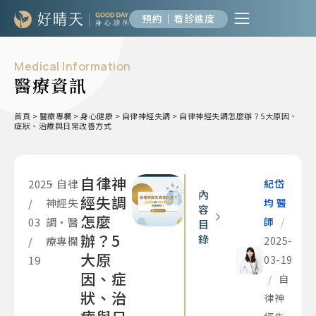
預約｜看診進度
Medical Information
醫療資訊
首頁
>
醫療專欄
>
身心健康
>
自律神經失調
>
自律神經失調怎麼辦？5大原因、
症狀、治療與日常改善方式
自律神
2025
•
自律
紀岱
內
經失調
/
神經失
均 醫
容
怎麼
03
調
•
醫
師
/
目
辦？5
錄
/
療專欄
2025-
大原
19
03-19
因、症
/
自
狀、治
律神