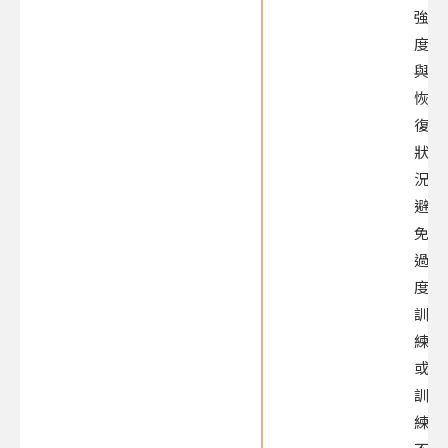
強
度
與
恢
復
狀
況，
避
免
過
度
訓
練
或
訓
練