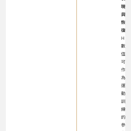
現
與
恢
復：
HRV
數
值
可
作
為
運
動
訓
練
的
參