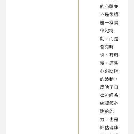
的心跳並
不是像機
器一樣規
律地跳
動，而是
會有時
快、有時
慢，這些
心跳間隔
的波動，
反映了自
律神經系
統調節心
跳的能
力，也是
評估健康