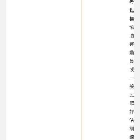
考
指
標，
協
助
運
動
員
或
一
般
民
眾
評
估
訓
練