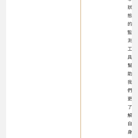
狀
態
的
監
測
工
具，
幫
助
我
們
更
了
解
自
身