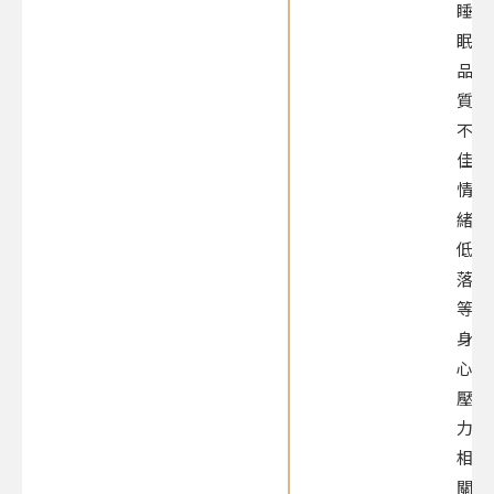
睡
眠
品
質
不
佳、
情
緒
低
落
等
身
心
壓
力
相
關，