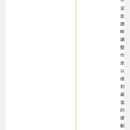
不
足，
並
適
時
調
整
作
息，
以
達
到
最
佳
的
運
動