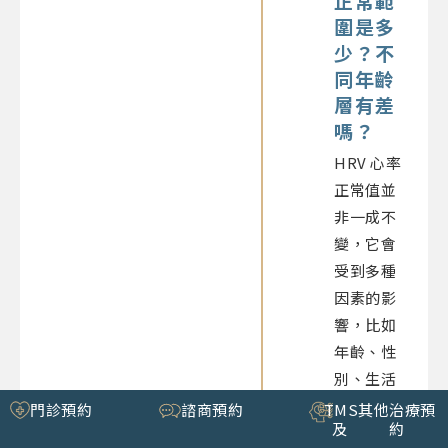
正常範
圍
是多
少？不
同年齡
層有差
嗎？
HRV 心率
正常值
並
非一成不
變，它會
受到多種
因素的影
響，比如
年齡、性
別、生活
習慣、健
門診預約
諮商預約
TMS
其他治療預
及
約
康狀況、