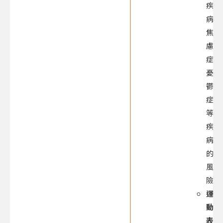
疾
病、
焦
慮
症、
憂
鬱
症
等
疾
病
的
風
險
運
動
表