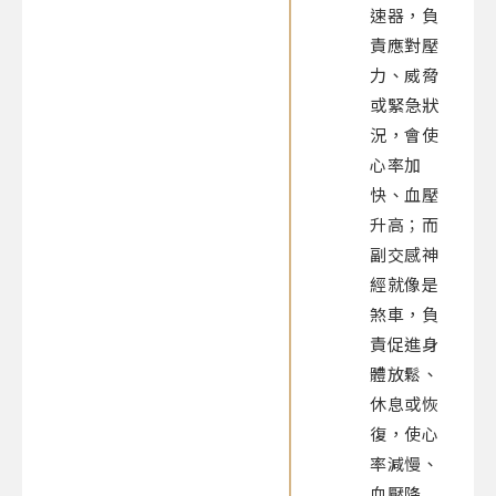
速器，負
責應對壓
力、威脅
或緊急狀
況，會使
心率加
快、血壓
升高；而
副交感神
經就像是
煞車，負
責促進身
體放鬆、
休息或恢
復，使心
率減慢、
血壓降