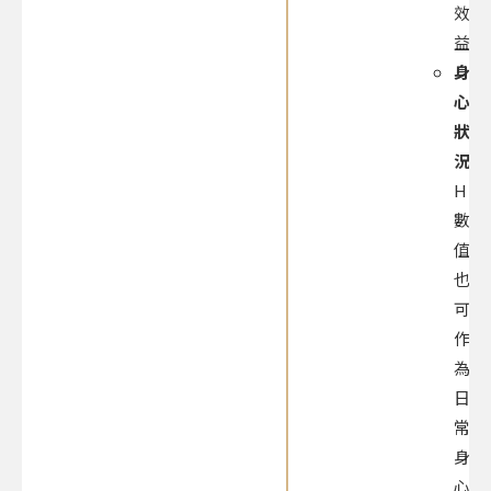
效
益。
身
心
狀
況：
HRV
數
值
也
可
作
為
日
常
身
心