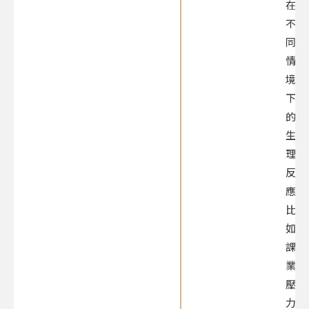
在
不
同
情
境
下
的
生
理
反
應，
比
如
課
業
壓
力、