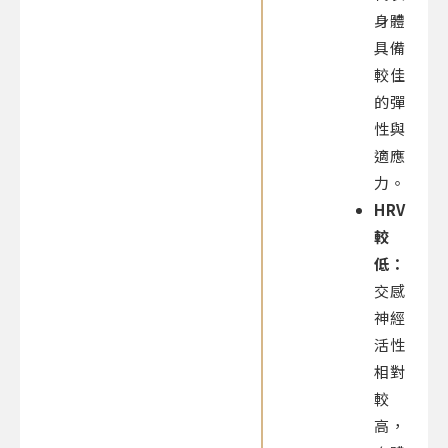
身體
具備
較佳
的彈
性與
適應
力。
HRV
較
低：
交感
神經
活性
相對
較
高，