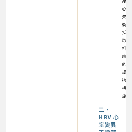
身
心
失
衡，
採
取
相
應
的
調
適
措
施。
二、
HRV
心
率變異