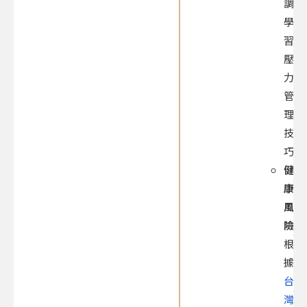
調，
學
習
壓
力
管
理
技
巧。
健
康
風
險：
根
據
台
灣