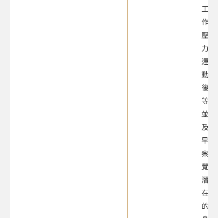
工
作
壓
力、
運
動
後
等，
並
及
早
察
覺
潛
在
的