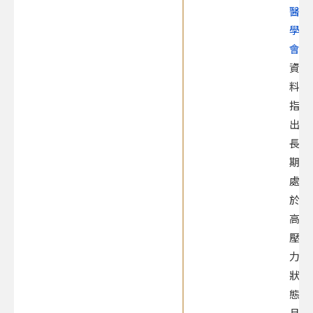
醫
學
會
資
料
指
出，
長
期
處
於
高
壓
力
狀
態
且