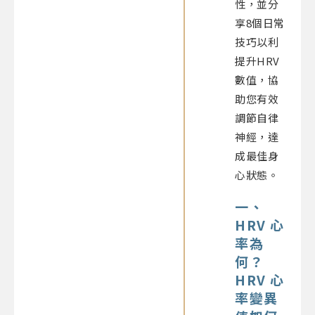
性，並分
享8個日常
技巧以利
提升HRV
數值，協
助您有效
調節自律
神經，達
成最佳身
心狀態。
一、
HRV 心
率
為
何？
HRV
心
率變異