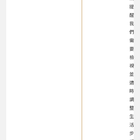
提
醒
我
們
需
要
檢
視
並
適
時
調
整
生
活
步