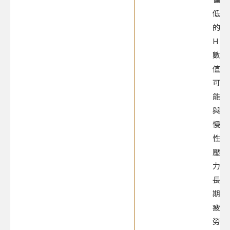
低
的
HRV
數
值
可
能
與
慢
性
壓
力、
長
期
疲
勞、