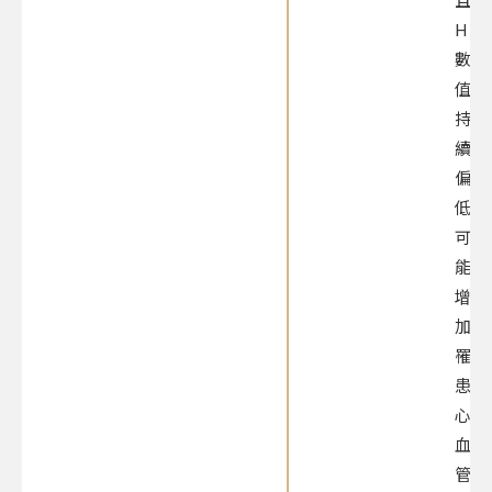
HRV
數
值
持
續
偏
低，
可
能
增
加
罹
患
心
血
管