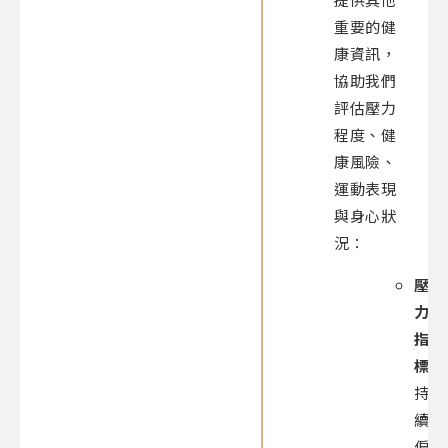
重要的健
康資訊，
協助我們
評估壓力
程度、健
康風險、
運動表現
與身心狀
況：
壓
力
指
標：
持
續
偏