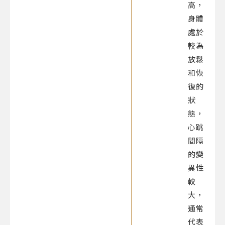
高，
身體
處於
較為
放鬆
和恢
復的
狀
態，
心跳
間隔
的變
異性
較
大，
通常
代表