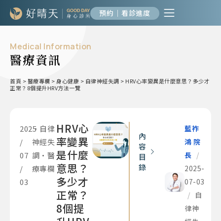
預約｜看診進度
Medical Information
醫療資訊
首頁
>
醫療專欄
>
身心健康
>
自律神經失調
>
HRV心率變異是什麼意思？多少才
正常？8個提升HRV方法一覽
HRV心
2025
•
自律
藍祚
內
率變異
/
神經失
鴻 院
容
是什麼
07
調
•
醫
長
/
目
意思？
錄
/
療專欄
2025-
多少才
03
07-03
正常？
/
自
8個提
律神