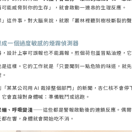
西可能威脅到你的生存」，就會啟動一連串的生理反應。
保」這件事，對大腦來說，就跟「叢林裡聽到樹枝斷裂的
想成一個過度敏感的煙霧偵測器
器，設計上寧可誤報也不能漏報。煎個荷包蛋冒點油煙，
也是這樣。它的工作就是「只要聞到一點危險的味道，就
理。
「某某公司用 AI 裁掉整個部門」的新聞，杏仁核不會停
，它會直接對身體喊：準備戰鬥或逃跑。
緊繃、呼吸變淺
——這些都是警報啟動後的連鎖反應。偶爾
天都在響，身體就會開始吃不消。