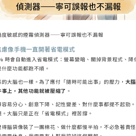
過度敏感的煙霧偵測器——寧可誤報也不漏報
焦慮像手機一直開著省電模式
0% 時會自動進入省電模式：螢幕變暗、關掉背景程式、
是什麼功能都跑不順。
態的大腦也一樣。為了應付「隨時可能出事」的壓力，
大
件事上，其他功能就被壓縮了
。
得容易分心、創意下降、記性變差、對什麼事都提不起勁
題。大腦只是正在「省電模式」裡苦撐。
覺得腦袋像裝了一團棉花、做什麼都慢半拍，不必急著責
我需要休息，我需要有人幫我按掉這個警報。