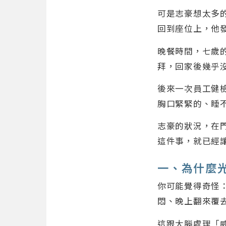
可是志豪想太多的
回到座位上，他
晚餐時間，七歲
拜，回家後幾乎
後來一次員工健
胸口緊緊的、睡
志豪的狀況，在
這件事，就已經
一、為什麼光
你可能覺得奇怪：
悶、晚上翻來覆
這跟大腦處理「