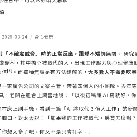
你在台中，可以來好晴天聊聊
閱讀
2026-03-24
/
身心健康
面對「不確定威脅」時的正常反應，跟矯不矯情無關。
研究
[1]
到擔憂
，其中擔心被取代的人，出現工作壓力與心理健康
[3]
兩倍
。而這種焦慮是有方法緩解的，
大多數人不需要吃藥
是一家廣告公司的文案主管，帶著四個人的小團隊。去年
成工具，老闆在週會上興奮地說：「以後初稿讓 AI 寫就好，
在床上刷手機，看到一篇「AI 將取代 3 億人工作」的新
在胸口，對太太說：「如果我的工作被取代，房貸怎麼辦
「你想太多了吧，你又不是只會打字。」