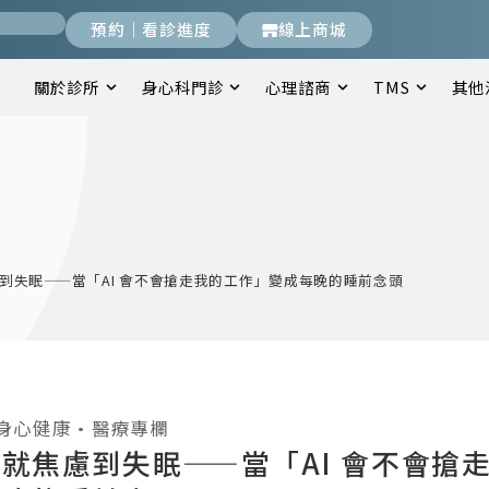
預約｜看診進度
線上商城
關於診所
身心科門診
心理諮商
TMS
其他
到失眠——當「AI 會不會搶走我的工作」變成每晚的睡前念頭
身心健康
•
醫療專欄
就焦慮到失眠——當「AI 會不會搶