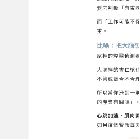
要它判斷「有東
而「工作可能不
重。
比喻：把大腦
家裡的煙霧偵測
大腦裡的杏仁核
不管威脅合不合
所以當你滑到一則
的產業有關嗎」
心跳加速、肌肉
如果這個警報每