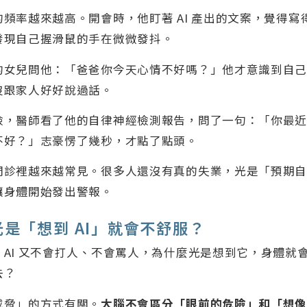
頻率越來越高。開會時，他盯著 AI 產出的文案，覺得寫
發現自己握滑鼠的手在微微發抖。
的女兒問他：「爸爸你今天心情不好嗎？」他才意識到自
沒跟家人好好說過話。
檢，醫師看了他的自律神經檢測報告，問了一句：「你最
不好？」志豪愣了幾秒，才點了點頭。
門診裡越來越常見。很多人還沒有真的失業，光是「預期
讓身體開始發出警報。
是「想到 AI」就會不舒服？
AI 又不會打人、不會罵人，為什麼光是想到它，身體就
去？
威脅」的方式有關。
大腦不會區分「眼前的危險」和「想