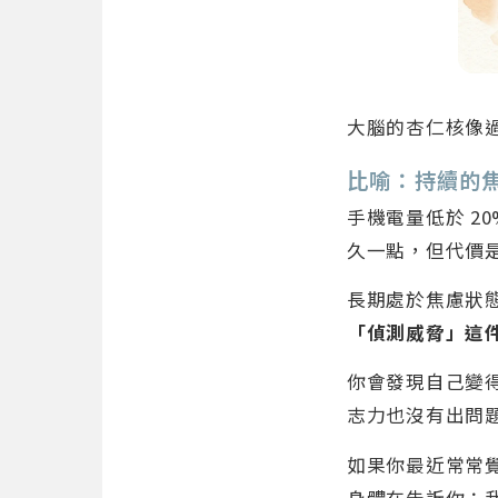
大腦的杏仁核像
比喻：持續的
手機電量低於 2
久一點，但代價
長期處於焦慮狀
「偵測威脅」這
你會發現自己變
志力也沒有出問
如果你最近常常
身體在告訴你：