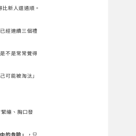
得比新人還通順。
己已經連續三個禮
近是不是常常覺得
自己可能被淘汰」
會緊繃、胸口發
像中的危險」
，只