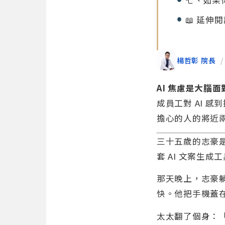
七、如果
📖 延伸
楊哲彰 院長
/
AI 焦慮是大腦
成員工對 AI 感
擔心的人的將近
三十五歲的志豪
套 AI 文案生
那天晚上，志豪躺
快。他把手機蓋
太太翻了個身：